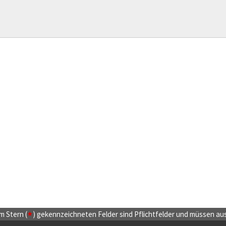
*
m Stern (
) gekennzeichneten Felder sind Pflichtfelder und müssen ausg